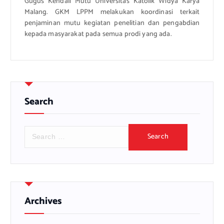
Gugus Kendali Mutu Universitas Katolik Widya Karya
Malang. GKM LPPM melakukan koordinasi terkait
penjaminan mutu kegiatan penelitian dan pengabdian
kepada masyarakat pada semua prodi yang ada.
Search
S
e
a
r
c
h
f
Archives
o
r