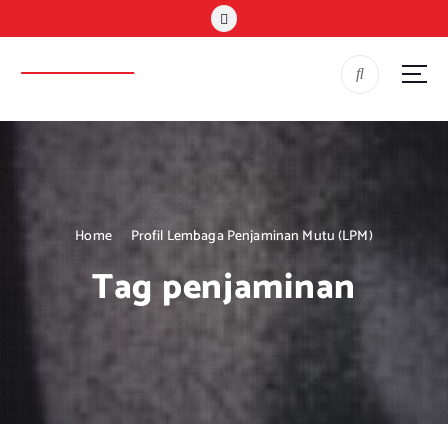
S
k
i
LPM UKWK
p
Lembaga Penjaminan Mutu
t
o
c
o
n
t
e
Home
Profil Lembaga Penjaminan Mutu (LPM)
n
Tag penjaminan
t