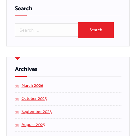
Search
S
e
a
r
c
h
f
Archives
o
r
March 2026
:
October 2025
September 2025
August 2025