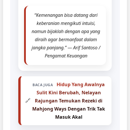
“Kemenangan bisa datang dari
keberanian mengikuti intuisi,
namun bijaklah dengan apa yang
diraih agar bermanfaat dalam
jangka panjang.” —
Arif Santoso /
Pengamat Keuangan
Hidup Yang Awalnya
BACA JUGA
Sulit Kini Berubah, Nelayan
🔗
Rajungan Temukan Rezeki di
Mahjong Ways Dengan Trik Tak
Masuk Akal