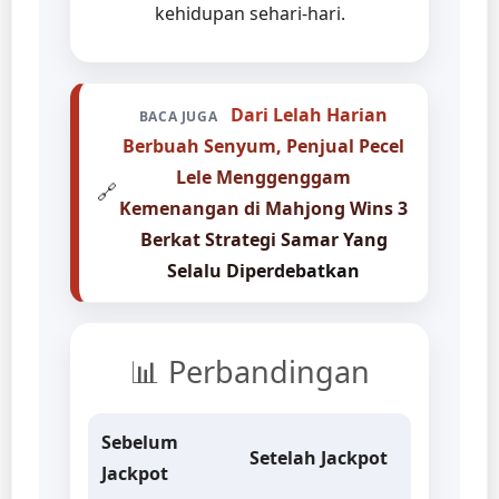
kehidupan sehari-hari.
Dari Lelah Harian
BACA JUGA
Berbuah Senyum, Penjual Pecel
Lele Menggenggam
🔗
Kemenangan di Mahjong Wins 3
Berkat Strategi Samar Yang
Selalu Diperdebatkan
📊 Perbandingan
Sebelum
Setelah Jackpot
Jackpot