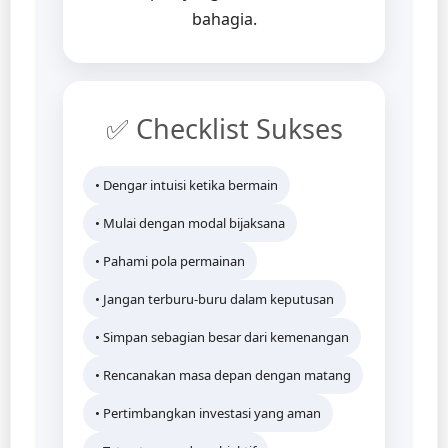
bahagia.
✅ Checklist Sukses
• Dengar intuisi ketika bermain
• Mulai dengan modal bijaksana
• Pahami pola permainan
• Jangan terburu-buru dalam keputusan
• Simpan sebagian besar dari kemenangan
• Rencanakan masa depan dengan matang
• Pertimbangkan investasi yang aman