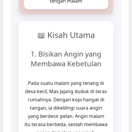
tengah malam
📖 Kisah Utama
1. Bisikan Angin yang
Membawa Kebetulan
Pada suatu malam yang tenang di
desa kecil, Mas Jajang duduk di teras
rumahnya. Dengan kopi hangat di
tangan, ia dikelilingi suara angin
yang berdesir pelan. Angin malam
itu terasa berbeda, seolah membawa