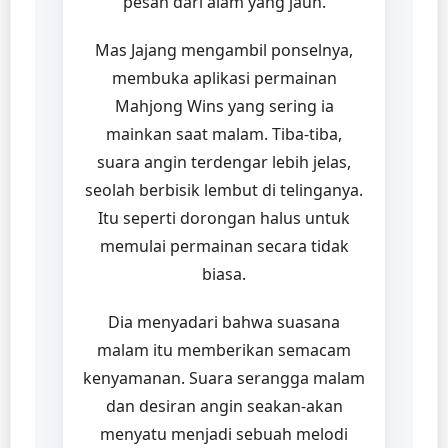
pesan dari alam yang jauh.
Mas Jajang mengambil ponselnya,
membuka aplikasi permainan
Mahjong Wins yang sering ia
mainkan saat malam. Tiba-tiba,
suara angin terdengar lebih jelas,
seolah berbisik lembut di telinganya.
Itu seperti dorongan halus untuk
memulai permainan secara tidak
biasa.
Dia menyadari bahwa suasana
malam itu memberikan semacam
kenyamanan. Suara serangga malam
dan desiran angin seakan-akan
menyatu menjadi sebuah melodi