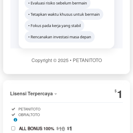
• Evaluasi risiko sebelum bermain
• Tetapkan waktu khusus untuk bermain
• Fokus pada kerja yang stabil
• Rencanakan investasi masa depan
Copyright © 2025 • PETANITOTO
Show More
1
$
Lisensi Terpercaya
Lisensi
Included:
PETANITOTO
Terpercaya
Included:
OBRALTOTO
SELECTED
1
$
10
1
ALL BONUS 100%
$
$