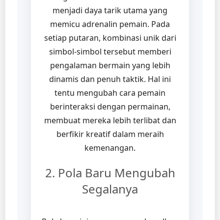
menjadi daya tarik utama yang
memicu adrenalin pemain. Pada
setiap putaran, kombinasi unik dari
simbol-simbol tersebut memberi
pengalaman bermain yang lebih
dinamis dan penuh taktik. Hal ini
tentu mengubah cara pemain
berinteraksi dengan permainan,
membuat mereka lebih terlibat dan
berfikir kreatif dalam meraih
kemenangan.
2. Pola Baru Mengubah
Segalanya