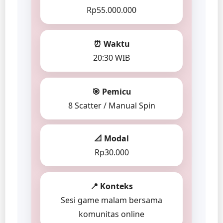
Rp55.000.000
⏰ Waktu
20:30 WIB
🎯 Pemicu
8 Scatter / Manual Spin
📐 Modal
Rp30.000
📍 Konteks
Sesi game malam bersama
komunitas online