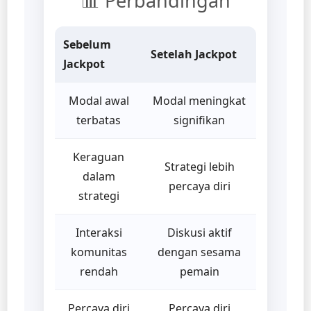
📊 Perbandingan
Sebelum
Setelah Jackpot
Jackpot
Modal awal
Modal meningkat
terbatas
signifikan
Keraguan
Strategi lebih
dalam
percaya diri
strategi
Interaksi
Diskusi aktif
komunitas
dengan sesama
rendah
pemain
Percaya diri
Percaya diri