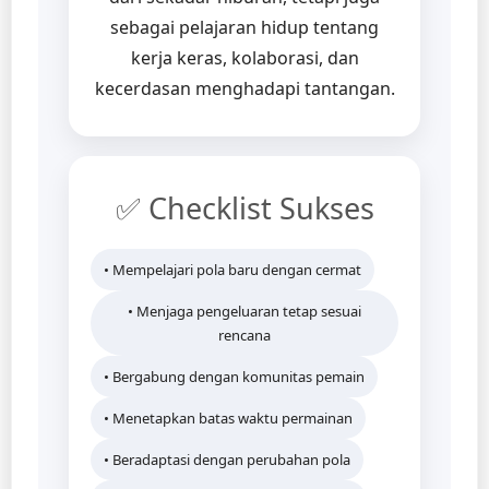
sebagai pelajaran hidup tentang
kerja keras, kolaborasi, dan
kecerdasan menghadapi tantangan.
✅ Checklist Sukses
• Mempelajari pola baru dengan cermat
• Menjaga pengeluaran tetap sesuai
rencana
• Bergabung dengan komunitas pemain
• Menetapkan batas waktu permainan
• Beradaptasi dengan perubahan pola