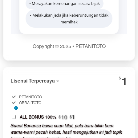
• Merayakan kemenangan secara bijak
• Melakukan jeda jika keberuntungan tidak
memihak
Copyright © 2025 • PETANITOTO
Show More
1
$
Lisensi Terpercaya
Lisensi
Included:
PETANITOTO
Terpercaya
Included:
OBRALTOTO
SELECTED
1
$
10
1
ALL BONUS 100%
$
$
Use, by
Sweet Bonanza bawa cuan kilat, pola baru bikin bom
you or
warna-warni pecah hebat, hasil mengejutkan ini jadi topik
one