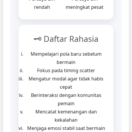
rendah
meningkat pesat
🗝️ Daftar Rahasia
Mempelajari pola baru sebelum
bermain
Fokus pada timing scatter
Mengatur modal agar tidak habis
cepat
Berinteraksi dengan komunitas
pemain
Mencatat kemenangan dan
kekalahan
Menjaga emosi stabil saat bermain