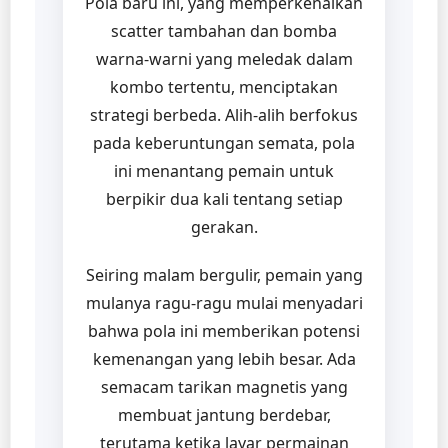
Pola baru ini, yang memperkenalkan
scatter tambahan dan bomba
warna-warni yang meledak dalam
kombo tertentu, menciptakan
strategi berbeda. Alih-alih berfokus
pada keberuntungan semata, pola
ini menantang pemain untuk
berpikir dua kali tentang setiap
gerakan.
Seiring malam bergulir, pemain yang
mulanya ragu-ragu mulai menyadari
bahwa pola ini memberikan potensi
kemenangan yang lebih besar. Ada
semacam tarikan magnetis yang
membuat jantung berdebar,
terutama ketika layar permainan