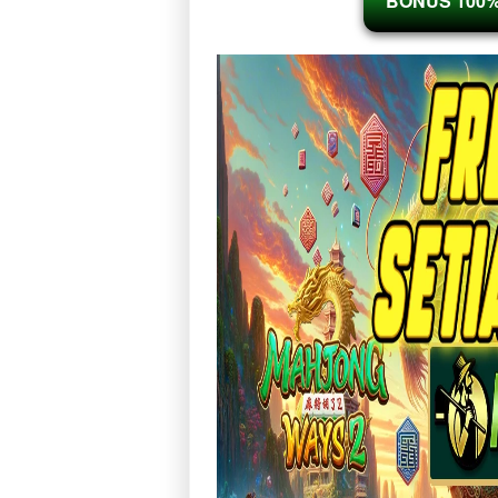
BONUS 100%