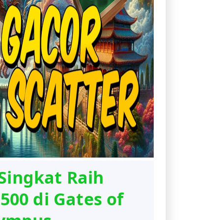
 Singkat Raih
500 di Gates of