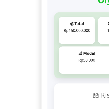
Ol
💰 Total
Rp150.000.000
📐 Modal
Rp50.000
📖 K