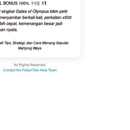
otal price includes the item price and a
10
1
L BONUS 100%
$
$
 fee.
i singkat Gates of Olympus bikin petir
enyambar berkali-kali, perkalian x500
ebih cepat, kemenangan besar jadi
an nyata.
ti Tips, Strategi, dan Cara Menang Seputar
Mahjong Ways.
All Rights Reserved.
Contact the PetaniToto Help Team