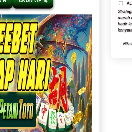
 🔥
AKUN VIP 🚀
The t
AL
buyer
Strateg
merah m
View
hadir l
license
kenyata
details
Nikma