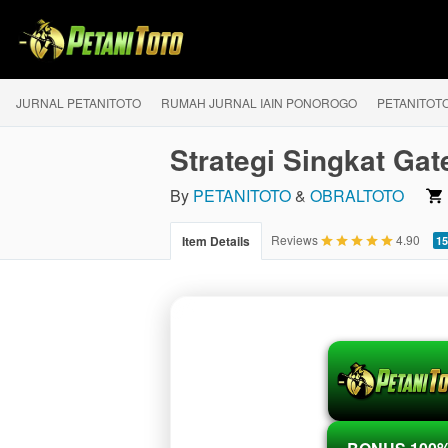
JURNAL PETANITOTO
RUMAH JURNAL IAIN PONOROGO
PETANITOT
Strategi Singkat Ga
By
PETANITOTO
&
OBRALTOTO
4.90
Reviews
4.90
Item Details
15
stars