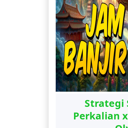
Strategi
Perkalian x