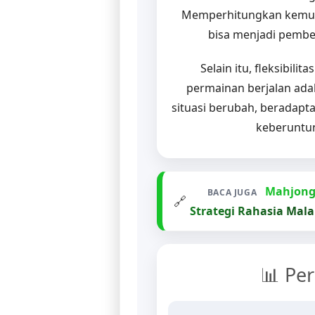
Memperhitungkan kemun
bisa menjadi pembe
Selain itu, fleksibili
permainan berjalan adal
situasi berubah, beradapt
keberuntu
Mahjong
BACA JUGA
🔗
Strategi Rahasia Mal
📊 Pe