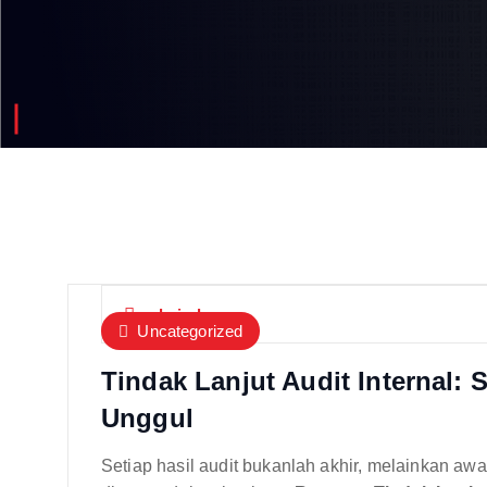
admin-lpm
Uncategorized
Tindak Lanjut Audit Internal:
Unggul
Setiap hasil audit bukanlah akhir, melainkan awa