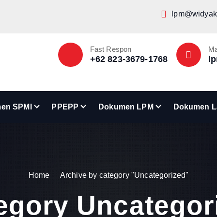
lpm@widyaka
Fast Respon
Ma
+62 823-3679-1768
l
en SPMI
PPEPP
Dokumen LPM
Dokumen L
Home
Archive by category "Uncategorized"
egory Uncategor