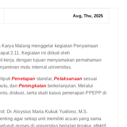
Aug, Thu, 2025
dya Karya Malang menggelar kegiatan Penyamaan
at 2.11. Kegiatan ini diikuti oleh
 unit kerja, dengan tujuan menyamakan pemahaman
jaminan mutu internal universitas.
liputi
Penetapan
standar,
Pelaksanaan
sesuai
utu, dan
Peningkatan
berkelanjutan. Melalui
knis, diskusi, serta studi kasus penerapan PPEPP di
. Dr. Aloysius Maria Kukuk Yudiono, M.S.
ting agar setiap unit memiliki acuan yang sama
ruh proses di universitas berjalan terukur, efektif,