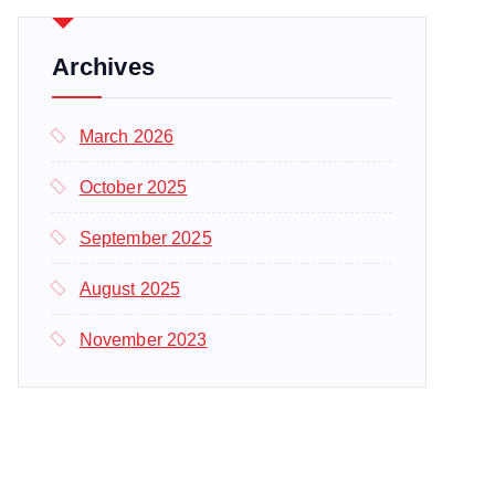
c
h
f
Archives
o
r
March 2026
:
October 2025
September 2025
August 2025
November 2023