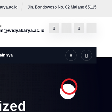
rya.ac.id
Jln. Bondowoso No. 02 Malang 65115
il
pm@widyakarya.ac.id
ainnya
ized